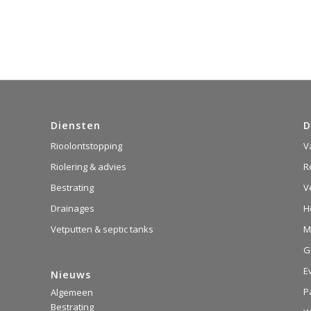
Diensten
D
Rioolontstopping
V
Riolering & advies
R
Bestrating
V
Drainages
H
Vetputten & septic tanks
M
G
E
Nieuws
P
Algemeen
Bestrating