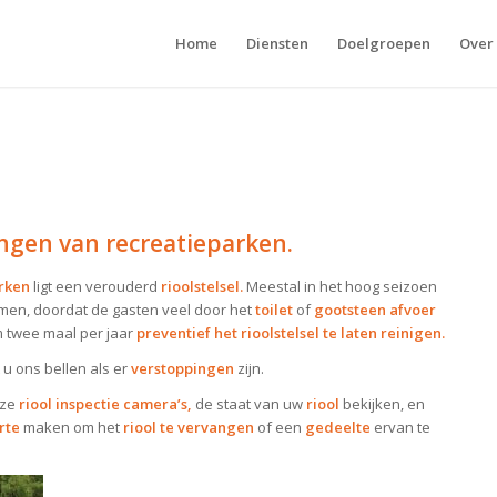
Home
Diensten
Doelgroepen
Over
ngen van recreatieparken.
arken
ligt een verouderd
rioolstelsel.
Meestal in het hoog seizoen
emen, doordat de gasten veel door het
toilet
of
gootsteen
afvoer
m twee maal per jaar
preventief het rioolstelsel te laten reinigen.
 u ons bellen als er
verstoppingen
zijn.
nze
riool inspectie camera’s,
de staat van uw
riool
bekijken, en
rte
maken om het
riool te vervangen
of een
gedeelte
ervan te