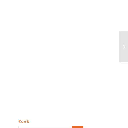
Pr
ta
Zoek