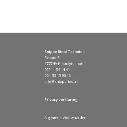
Snippe Riool Techniek
Schoor 5
1777HV Hippolytushoef
0224 – 54 14 41
06 – 53 15 96 46
info@snipperiool.nl
Privacy verklaring
Algemene Voorwaarden