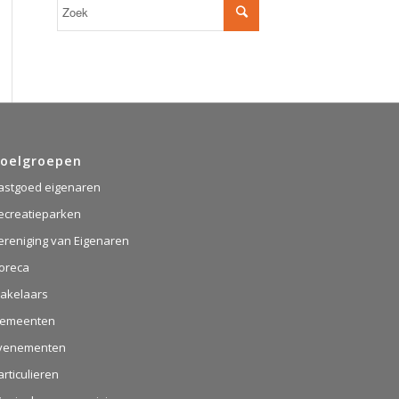
oelgroepen
astgoed eigenaren
ecreatieparken
ereniging van Eigenaren
oreca
akelaars
emeenten
venementen
articulieren