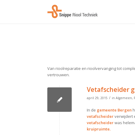
Van rioolreparatie en rioolvervanging tot compl
vertrouwen.
Vetafscheider 
/
april 29, 2015
in
Algemeen
,
In de
gemeente Bergen
h
vetafscheider
verwijdert
vetafscheider
was helemaa
kruipruimte.