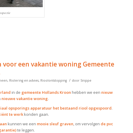
spectie
n voor een vakantie woning Gemeente
.
/
meen
,
Riolering en advies
,
Rioolontstopping
door
Snippe
erland
in de
gemeente Hollands Kroon
hebben we een
nieuw
n
nieuwe vakantie woning
.
iaal opsporings apparatuur het bestaand riool opgespoord
.
ciënt te werk
konden gaan.
raan
kunnen we een
mooie sleuf graven
, om vervolgen
de pvc
garantie)
te leggen.