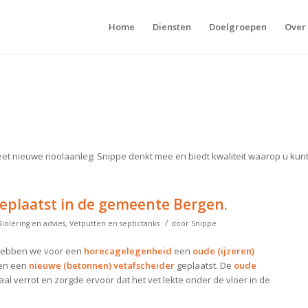
Home
Diensten
Doelgroepen
Over
eet nieuwe rioolaanleg: Snippe denkt mee en biedt kwaliteit waarop u kun
geplaatst in de gemeente Bergen.
/
Riolering en advies
,
Vetputten en septictanks
door
Snippe
ebben we voor een
horecagelegenheid
een
oude (ijzeren)
 en een
nieuwe (betonnen) vetafscheider
geplaatst. De
oude
l verrot en zorgde ervoor dat het vet lekte onder de vloer in de