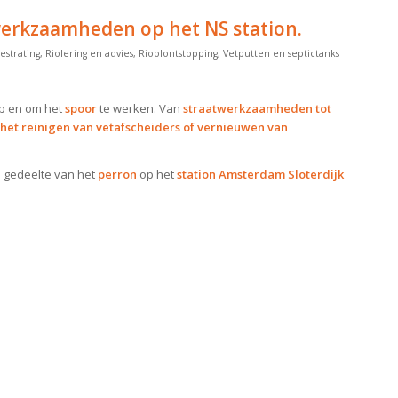
werkzaamheden op het NS station.
estrating
,
Riolering en advies
,
Rioolontstopping
,
Vetputten en septictanks
p en om het
spoor
te werken. Van
straatwerkzaamheden tot
et reinigen van vetafscheiders of vernieuwen van
 gedeelte van het
perron
op het
station Amsterdam Sloterdijk