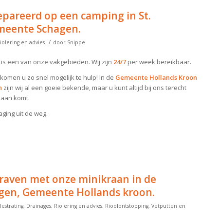
epareerd op een camping in St.
meente Schagen.
/
iolering en advies
door
Snippe
is een van onze vakgebieden. Wij zijn
24/7
per week bereikbaar.
j komen u zo snel mogelijk te hulp! In de
Gemeente Hollands Kroon
n
zijn wij al een goeie bekende, maar u kunt altijd bij ons terecht
daan komt.
ging uit de weg.
graven met onze minikraan in de
en, Gemeente Hollands kroon.
Bestrating
,
Drainages
,
Riolering en advies
,
Rioolontstopping
,
Vetputten en