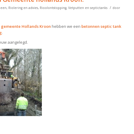
/
meen
,
Riolering en advies
,
Rioolontstopping
,
Vetputten en septictanks
door
e
gemeente Hollands Kroon
hebben we een
betonnen septic tank
g
.
euw aangelegd.