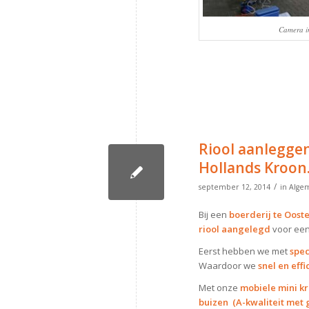
Camera in
Riool aanlegge
Hollands Kroon
/
september 12, 2014
in
Alge
Bij een
boerderij te Oost
riool aangelegd
voor ee
Eerst hebben we met
spec
Waardoor we
snel en effi
Met onze
mobiele mini k
buizen (A-kwaliteit met 