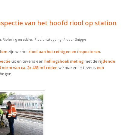
spectie van het hoofd riool op station
/
n
,
Riolering en advies
,
Rioolontstopping
door
Snippe
rlem
zijn we het
riool aan het reinigen en inspecteren.
pectie
uit en tevens een
hellingshoek meting
met de
rijdende
norm van ca. 2x 465 m1 riolen
.we maken er tevens
een
dingen.