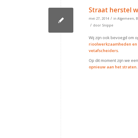
Straat herstel 
/
mei 27, 2014
in
Algemeen
,
B
/
door
Snippe
Wij zijn ook bevoegd om o
rioolwerkzaamheden en h
vetafscheiders
.
Op dit moment zijn we een
opnieuw aan het straten
.