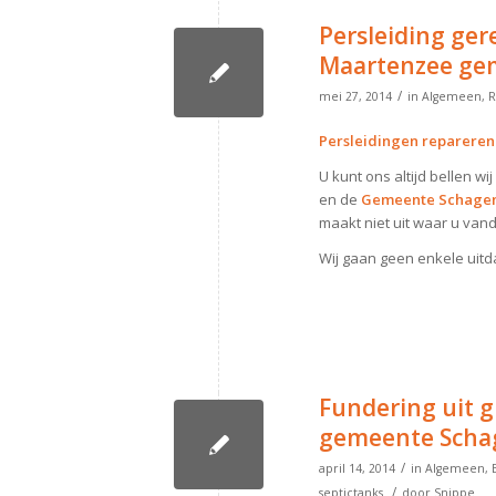
Persleiding ger
Maartenzee ge
/
mei 27, 2014
in
Algemeen
,
R
Persleidingen repareren
U kunt ons altijd bellen wi
en de
Gemeente Schage
maakt niet uit waar u van
Wij gaan geen enkele uitda
Fundering uit 
gemeente Schag
/
april 14, 2014
in
Algemeen
,
/
septictanks
door
Snippe