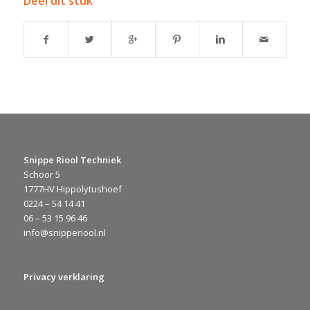
Deel dit stuk
Snippe Riool Techniek
Schoor 5
1777HV Hippolytushoef
0224 – 54 14 41
06 – 53 15 96 46
info@snipperiool.nl
Privacy verklaring