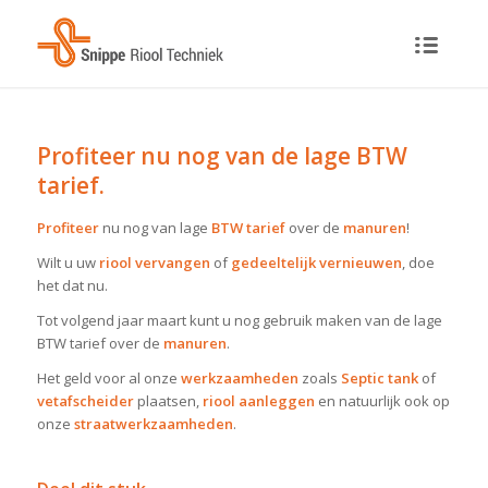
Profiteer nu nog van de lage BTW
tarief.
Profiteer
nu nog van lage
BTW tarief
over de
manuren
!
Wilt u uw
riool
vervangen
of
gedeeltelijk vernieuwen
, doe
het dat nu.
Tot volgend jaar maart kunt u nog gebruik maken van de lage
BTW tarief over de
manuren
.
Het geld voor al onze
werkzaamheden
zoals
Septic tank
of
vetafscheider
plaatsen,
riool aanleggen
en natuurlijk ook op
onze
straatwerkzaamheden
.