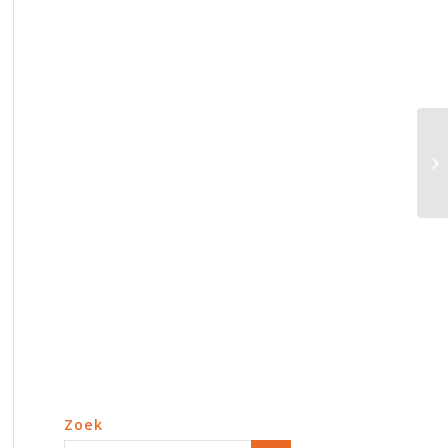
Ou
re
Zoek