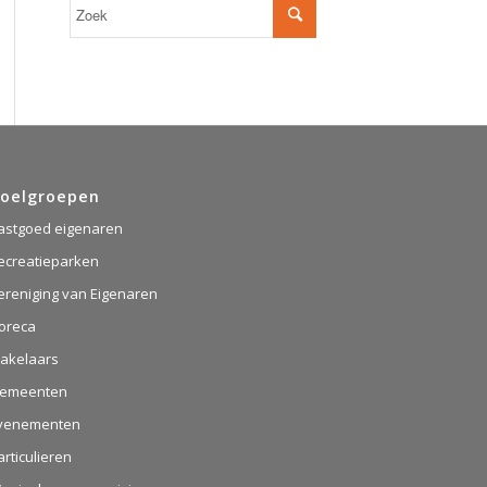
oelgroepen
astgoed eigenaren
ecreatieparken
ereniging van Eigenaren
oreca
akelaars
emeenten
venementen
articulieren