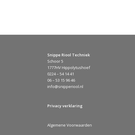
Snippe Riool Techniek
Schoor 5
1777HV Hippolytushoef
0224 – 54 14 41
06 – 53 15 96 46
info@snipperiool.nl
Privacy verklaring
Algemene Voorwaarden