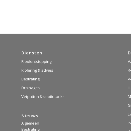
Diensten
D
Rioolontstopping
V
Riolering & advies
R
Bestrating
V
Drainages
H
Vetputten & septic tanks
M
G
E
Nieuws
P
Algemeen
Bestrating