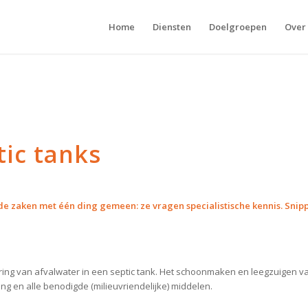
Home
Diensten
Doelgroepen
Over
tic tanks
nde zaken met één ding gemeen: ze vragen specialistische kennis. Snip
vering van afvalwater in een septic tank. Het schoonmaken en leegzuigen 
g en alle benodigde (milieuvriendelijke) middelen.