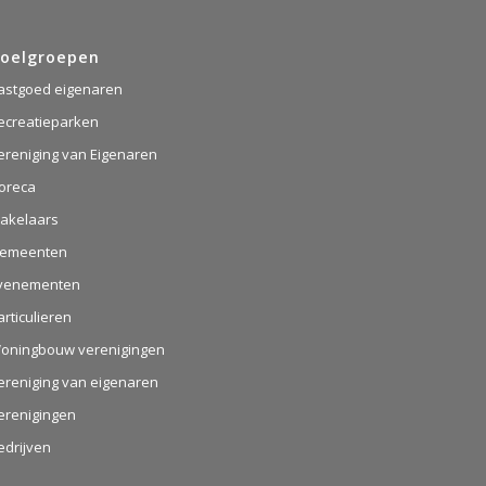
oelgroepen
astgoed eigenaren
ecreatieparken
ereniging van Eigenaren
oreca
akelaars
emeenten
venementen
articulieren
oningbouw verenigingen
ereniging van eigenaren
erenigingen
edrijven