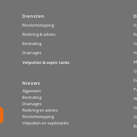
Diensten
D
Rioolontstopping
V
Riolering & advies
R
Bestrating
V
Drainages
H
M
Vetputten & septic tanks
G
E
Nieuws
P
Algemeen
Bestrating
W
Drainages
V
Riolering en advies
Rioolontstopping
V
Vetputten en septictanks
B