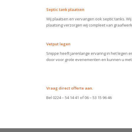
Septic tank plaatsen
Wij plaatsen en vervangen ook septic tanks. Wij 
plaatsing verzorgen wij compleet van graafwerk 
Vetput legen
Snippe heeft jarenlange ervaring in het legen e
door voor grote evenementen en kunnen u met 
Vraag direct offerte aan.
Bel 0224 – 54 14 41 of 06 – 53 15 96 46