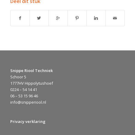
Deel dit stuk
Snippe Riool Techniek
Schoor 5
1777HV Hippolytushoef
0224 – 54 14 41
06 – 53 15 96 46
info@snipperiool.nl
Privacy verklaring