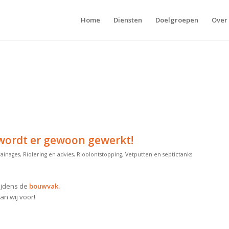
Home
Diensten
Doelgroepen
Over
wordt er gewoon gewerkt!
ainages
,
Riolering en advies
,
Rioolontstopping
,
Vetputten en septictanks
ijdens de
bouwvak.
an wij voor!