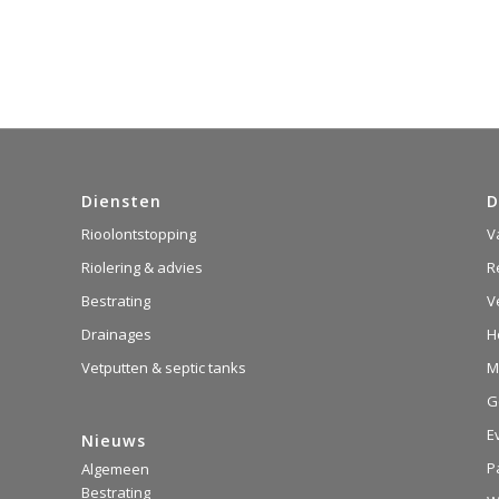
Diensten
D
Rioolontstopping
V
Riolering & advies
R
Bestrating
V
Drainages
H
Vetputten & septic tanks
M
G
E
Nieuws
P
Algemeen
Bestrating