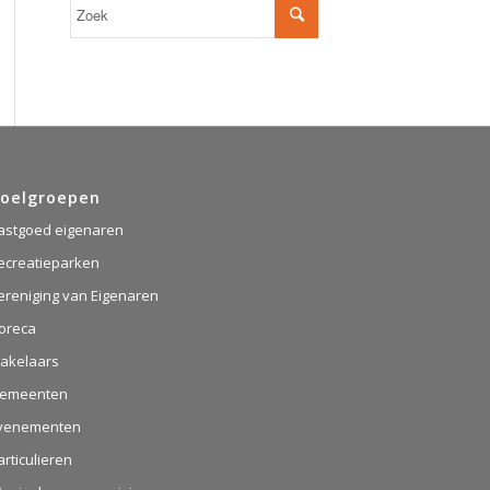
oelgroepen
astgoed eigenaren
ecreatieparken
ereniging van Eigenaren
oreca
akelaars
emeenten
venementen
articulieren