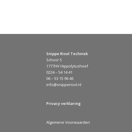
Snippe Riool Techniek
Schoor 5
1777HV Hippolytushoef
0224 – 54 14 41
06 – 53 15 96 46
info@snipperiool.nl
Privacy verklaring
Algemene Voorwaarden