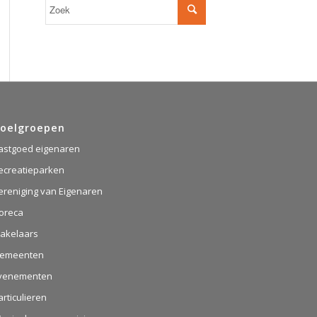
oelgroepen
astgoed eigenaren
ecreatieparken
ereniging van Eigenaren
oreca
akelaars
emeenten
venementen
articulieren