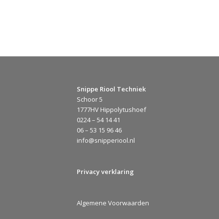
Snippe Riool Techniek
Schoor 5
1777HV Hippolytushoef
0224 – 54 14 41
06 – 53 15 96 46
info@snipperiool.nl
Privacy verklaring
Algemene Voorwaarden