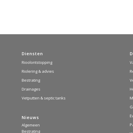
Diensten
D
Rioolontstopping
V
Riolering & advies
R
Bestrating
V
Drainages
H
Vetputten & septic tanks
M
G
E
Nieuws
P
Algemeen
Bestrating