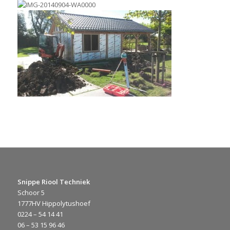
Snippe Riool Techniek
Schoor 5
1777HV Hippolytushoef
0224 – 54 14 41
06 – 53 15 96 46